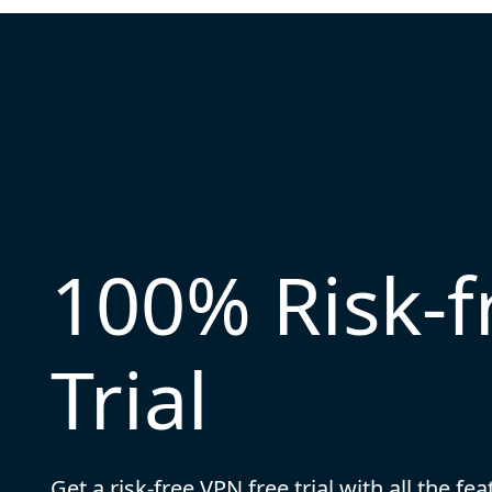
100% Risk-
Trial
Get a risk-free VPN free trial with all the fe