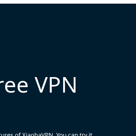
free VPN
atures of XiaohaVPN. You can try it