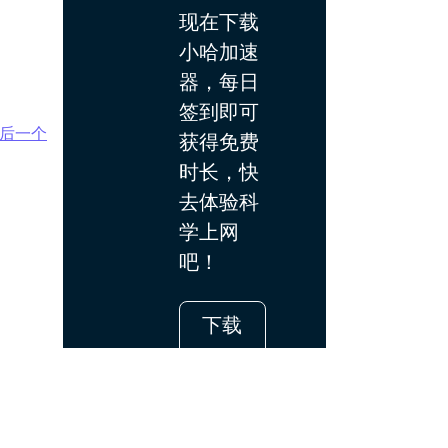
现在下载
小哈加速
器，每日
签到即可
后一个
获得免费
时长，快
去体验科
学上网
吧！
下载
App