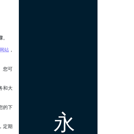
骤。
网站
，
。您可
务和大
您的下
永
，定期