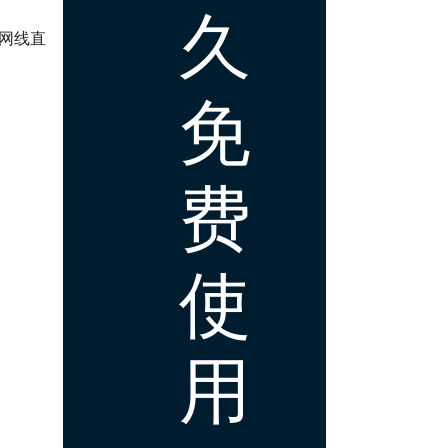
久
用网线直
免
费
使
用