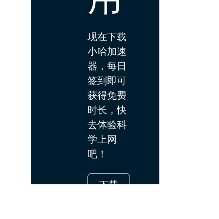
现在下载
小哈加速
器，每日
签到即可
获得免费
时长，快
去体验科
学上网
吧！
下载
App