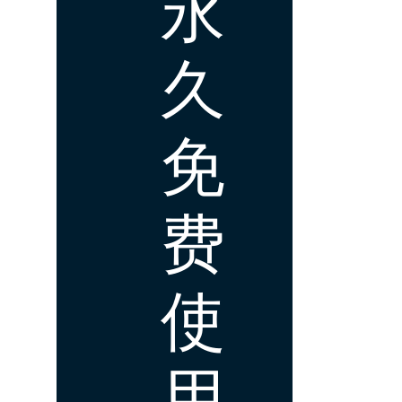
永
久
免
费
使
用