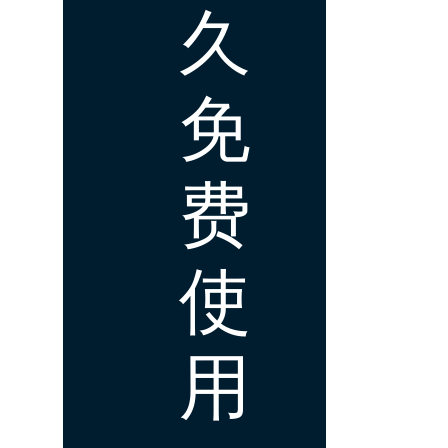
久
免
费
使
用